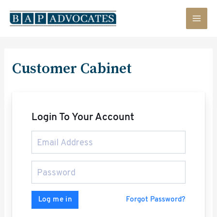
Skip
MAI
to
content
MEN
Customer Cabinet
Login To Your Account
Forgot Password?
Log me in